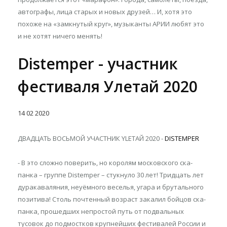
автографы, лица старых и новых друзей… И, хотя это
похоже на «замкнутый круг», музыканты АРИИ любят это
и не хотят ничего менять!
Distemper - участник
фестиваля Улетай 2020
14
02
2020
ДВАДЦАТЬ ВОСЬМОЙ УЧАСТНИК YLETAЙ 2020 -
DISTEMPER
- В это сложно поверить, но королям московского ска-
панка – группе Distemper – стукнуло 30 лет! Тридцать лет
дуракаваляния, неуёмного веселья, угара и брутального
позитива! Столь почтенный возраст закалил бойцов ска-
панка, прошедших непростой путь от подвальных
тусовок до подмостков крупнейших фестивалей России и