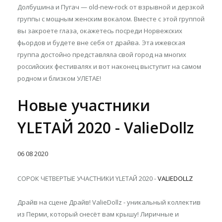
Долбушина и Пугач — old-new-rock от взрывной и дерзкой
группы с мощным женским вокалом. Вместе с этой группой
вы закроете глаза, окажетесь посреди Норвежских
фьордов и будете вне себя от драйва. Эта ижевская
группа достойно представляла свой город на многих
российских фестивалях и вот наконец выступит на самом
родном и близком УЛЕТАЕ!
Новые участники
YLETAЙ 2020 - ValieDollz
06
08
2020
СОРОК ЧЕТВЕРТЫЕ УЧАСТНИКИ YLETAЙ 2020 -
VALIEDOLLZ
Драйв на сцене Драйв! ValieDollz - уникальный коллектив
из Перми, который снесёт вам крышу! Лиричные и