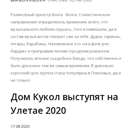
ВИА ВОЛГА ВОЛГА
- УЧАСТНИК YLETAЙ 2020
Развесёлый оркестр Волга - Волга. Стилистическое
направление определялось временем: всего, что
музыкального любили слушать, того и намешали, да и
состав музыкантов говорит сам за себя. Дудки, гармонь,
гитары, барабаны. Назовем все это «ска-фолк-рок-
бардак» и приправим легким городским романсом.
Получилось вполне съедобное блюдо, что собственно и
было доказано тем же самым временем. В довольно
короткий срок группа стала популярна в Поволжье, да и
не только
Дом Кукол выступят на
Улетае 2020
17
08
2020