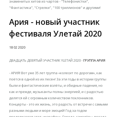
знаменитых хитов из чартов - "Телефонистки",
"Фантастика", "Стрелки", "100 триллионов" и другими!
Ария - новый участник
фестиваля Улетай 2020
18
02
2020
ДВАДЦАТЬ ДЕВЯТЫЙ УЧАСТНИК YLETAЙ 2020 -
ГРУППА АРИЯ
- АРИЯ! Вот уже 35 лет группа «колесит по дорогам», как
поётся в одной из их песен! За эти годы в истории группы
были и фантастические взлёты, и обидные падения, но
как и прежде, музыканты полны энергией, и с радостью
делятся ей с огромным количеством поклонников.
Концерты - это их жизнь, это радость от встречи с самыми
разными людьми и море эмоций! Год за годом
продолжается этот «марафон». Города, самолёты, поезда,