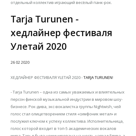
отдельный коллектив играющий весёлый панк-рок.
Tarja Turunen -
хедлайнер фестиваля
Улетай 2020
26
02
2020
ХЕДЛАЙНЕР ФЕСТИВАЛЯ YLETAЙ 2020 -
TARJA TURUNEN
!
- Tarja Turunen – одна из самых уважаемых и влиятельных
персон финской музыкальной индустрии в мировом шоу-
бизнесе. Рок-дива, экс-вокалистка группы Nightwish, чей
голос стал олицетворением стиля «симфоник метал» и
послужил ключом к успеху коллектива. Исполнительница,
голос которой входит в топ-5 академических вокалов
мира, Тарья была номинирована на шесть наград Emma, а