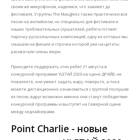
своим же микрофоном, надеемся, что заживёт до
фестиваля. У группы The Maugleez также практически все
песни на английском, но специально для фестиваля и
наших требовательных слушателей, ребята готовят
парочку русскоязычных композиций, одну из которых мы
слышали на финале и строчки которой уже на цитаты
расхватали члены жюри.
Приходите поддержать этих ребят 21 августа в
конкурсной программе YLETAЙ 2020 на сцене ДРАЙВ, не
пожалеете, они умеют задать жару, поверьте, а пока
можете дистанционнно ознакомиться с группой послушав
их песни, вдруг возможно именно они станут победитями
конкурсной программы и выступят на Северной сцене
между хедлайнерами.
Point Charlie - новые