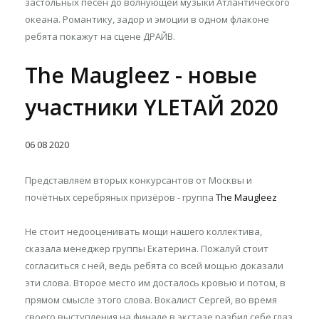
застольных песен до волнующей музыки Атлантического
океана. Романтику, задор и эмоции в одном флаконе
ребята покажут на сцене ДРАЙВ.
The Maugleez - новые
участники YLETAЙ 2020
06
08
2020
Представляем вторых конкурсантов от Москвы и
почётных серебряных призёров - группа
The Maugleez
Не стоит недооценивать мощи нашего коллектива,
сказала менеджер группы Екатерина. Пожалуй стоит
согласиться с ней, ведь ребята со всей мощью доказали
эти слова. Второе место им досталось кровью и потом, в
прямом смысле этого слова. Вокалист Сергей, во время
своего выступления на финале в экстазе разбил себе глаз