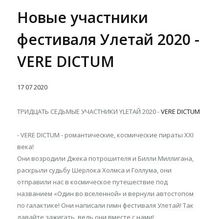
Новые участники
фестиваля Улетай 2020 -
VERE DICTUM
17
07
2020
ТРИДЦАТЬ СЕДЬМЫЕ УЧАСТНИКИ YLETAЙ 2020 -
VERE DICTUM
- VERE DICTUM - романтические, космические пираты XXI
века!
Они возродили Джека потрошителя и Билли Миллигана,
раскрыли судьбу Шерлока Холмса и Голлума, они
отправили нас в космическое путешествие под
названием «Один во вселенной» и вернули автостопом
по галактике! Они написали гимн фестиваля Улетай! Так
давайте зажигать, ведь они вместе с нами!