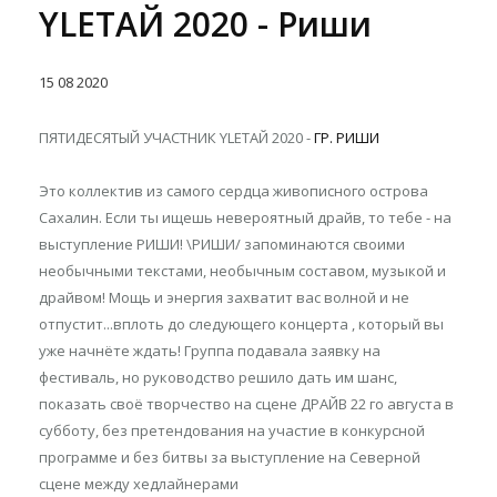
YLETAЙ 2020 - Риши
15
08
2020
ПЯТИДЕСЯТЫЙ УЧАСТНИК YLETAЙ 2020 -
ГР. РИШИ
Это коллектив из самого сердца живописного острова
Сахалин. Если ты ищешь невероятный драйв, то тебе - на
выступление РИШИ! \РИШИ/ запоминаются своими
необычными текстами, необычным составом, музыкой и
драйвом! Мощь и энергия захватит вас волной и не
отпустит...вплоть до следующего концерта , который вы
уже начнёте ждать! Группа подавала заявку на
фестиваль, но руководство решило дать им шанс,
показать своё творчество на сцене ДРАЙВ 22 го августа в
субботу, без претендования на участие в конкурсной
программе и без битвы за выступление на Северной
сцене между хедлайнерами