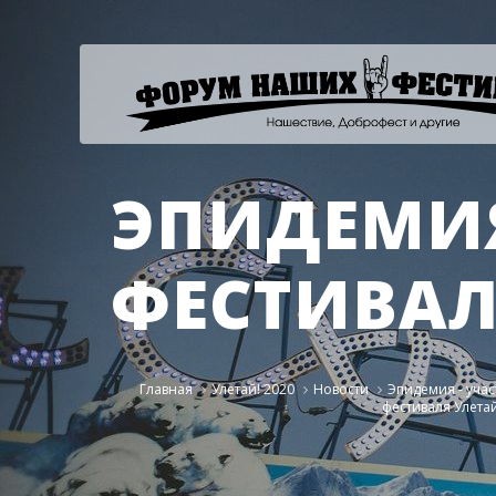
ЭПИДЕМИЯ
ФЕСТИВАЛ
Главная
Улетай! 2020
Новости
Эпидемия - уча
фестиваля Улета