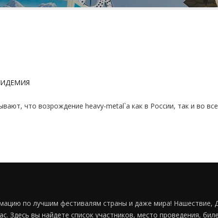
ПИДЕМИЯ
ают, что возрождение heavy-metal`a как в России, так и во вс
мацию по лучшим фестивалям страны и даже мира! Нашествие, Д
ас. Здесь вы найдете список участников, место проведения, б