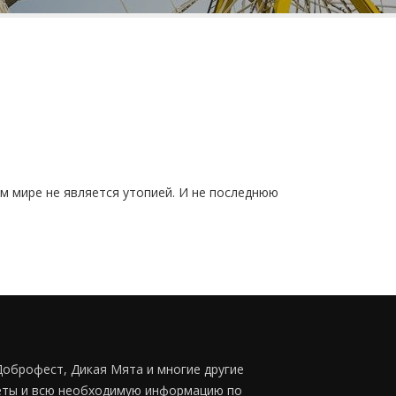
ем мире не является утопией. И не последнюю
оброфест, Дикая Мята и многие другие
илеты и всю необходимую информацию по