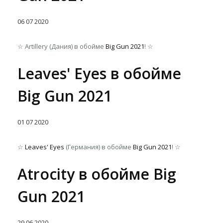
06
07
2020
☆ Artillery (Дания) в обойме
Big Gun 2021
! ☆
Leaves' Eyes в обойме
Big Gun 2021
01
07
2020
☆
Leaves' Eyes
(Германия) в обойме
Big Gun 2021
! ☆
Atrocity в обойме Big
Gun 2021
29
06
2020