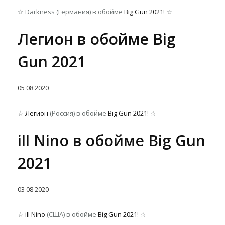
☆ Darkness (Германия) в обойме
Big Gun 2021
! ☆
Легион в обойме Big
Gun 2021
05
08
2020
☆
Легион
(Россия) в обойме
Big Gun 2021
! ☆
ill Nino в обойме Big Gun
2021
03
08
2020
☆
ill Nino
(США) в обойме
Big Gun 2021
! ☆