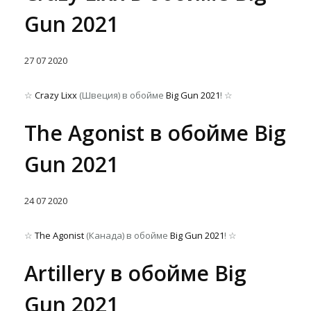
Gun 2021
27
07
2020
☆
Crazy Lixx
(Швеция) в обойме
Big Gun 2021
! ☆
The Agonist в обойме Big
Gun 2021
24
07
2020
☆
The Agonist
(Канада) в обойме
Big Gun 2021
! ☆
Artillery в обойме Big
Gun 2021