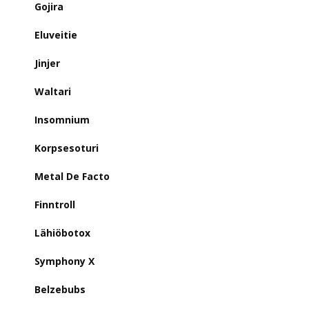
Gojira
Eluveitie
Jinjer
Waltari
Insomnium
Korpsesoturi
Metal De Facto
Finntroll
Lähiöbotox
Symphony X
Belzebubs