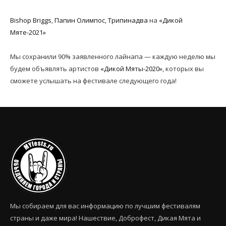
Bishop Briggs
,
Папин Олимпос
,
Трипинадва
на
«Дикой
Мяте-2021»
Мы сохранили 90% заявленного лайнапа — каждую неделю мы
будем объявлять артистов
«Дикой Мяты-2020»
, которых вы
сможете услышать на фестивале следующего года!
Мы собираем для вас информацию по лучшим фестивалям
страны и даже мира! Нашествие, Доброфест, Дикая Мята и