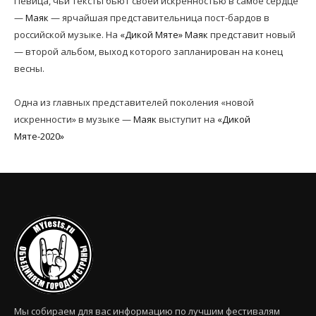
Певица, чьи тексты бьют своей искренностью в самое сердце
—
Маяк
— ярчайшая представительница пост-бардов в
российской музыке. На
«Дикой Мяте»
Маяк
представит новый
— второй альбом, выход которого запланирован на конец
весны.
Одна из главных представителей поколения «новой
искренности» в музыке —
Маяк
выступит на
«Дикой
Мяте-2020»
Мы собираем для вас информацию по лучшим фестивалям